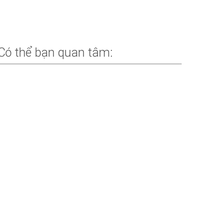
Có thể bạn quan tâm:
AI Engineering Coach – 45 AI
Engineering Anti-Patterns: Những
Thói Quen Đang Khiến Bạn Làm
Việc Với AI Kém Hiệu Quả (Phần 3)
BY
NGÔ HỒNG QUANG