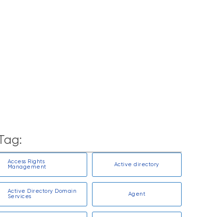
BY
NGÔ HỒNG QUANG
References Và Scripts (Phần 2)
Studio Skills Chuyên Nghiệp Với
Xây Dựng Microsoft Copilot
BY
PHẠM HOÀI NAM
Cho Kỷ Nguyên “Frontier Finance”
Copilot Trong Excel: Được Xây
Tag:
Access Rights
Active directory
Management
Active Directory Domain
Agent
Services