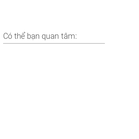
Có thể bạn quan tâm:
AI Engineering Coach – 45 AI Engineering Anti-
Patterns: Những Thói Quen Đang Khiến Bạn
Làm Việc Với AI Kém Hiệu Quả (Phần 3)
BY
NGÔ HỒNG QUANG
Copilot Studio: Computer-Using Agents,
Workflows Mới Và Voice Real-Time
BY
PHẠM HOÀI NAM