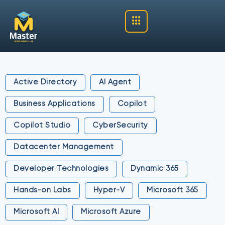
Active Directory
AI Agent
Business Applications
Copilot
Copilot Studio
CyberSecurity
Datacenter Management
Developer Technologies
Dynamic 365
Hands-on Labs
Hyper-V
Microsoft 365
Microsoft AI
Microsoft Azure