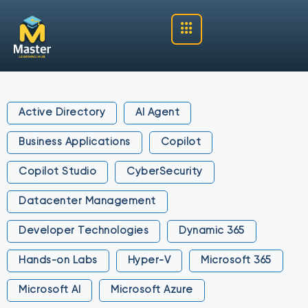
Active Directory
AI Agent
Business Applications
Copilot
Copilot Studio
CyberSecurity
Datacenter Management
Developer Technologies
Dynamic 365
Hands-on Labs
Hyper-V
Microsoft 365
Microsoft AI
Microsoft Azure