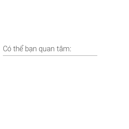
Có thể bạn quan tâm:
AI Engineering Coach – 45 AI Engineering Anti-
Patterns: Những Thói Quen Đang Khiến Bạn
Làm Việc Với AI Kém Hiệu Quả (Phần 3)
BY
NGÔ HỒNG QUANG
Copilot Studio: Computer-Using Agents,
Workflows Mới Và Voice Real-Time
BY
PHẠM HOÀI NAM