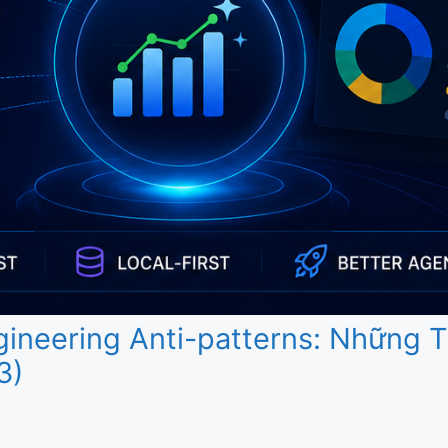
ngineering Anti-patterns: Những
3)