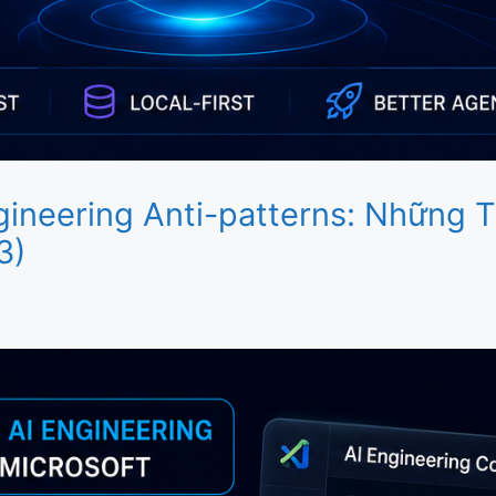
ngineering Anti-patterns: Những
3)